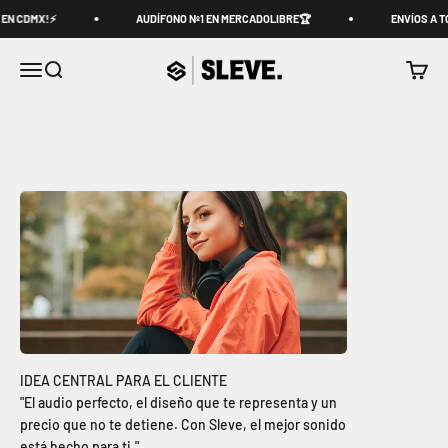
Ir al contenido
EN CDMX!⚡
AUDÍFONO Nº1 EN MERCADOLIBRE🏆
ENVÍOS A T
Sleve Mobile Mexico
Menú
Buscar
Carrito
"El audio perfecto, el diseño que te representa y un
precio que no te detiene. Con Sleve, el mejor sonido
está hecho para ti."