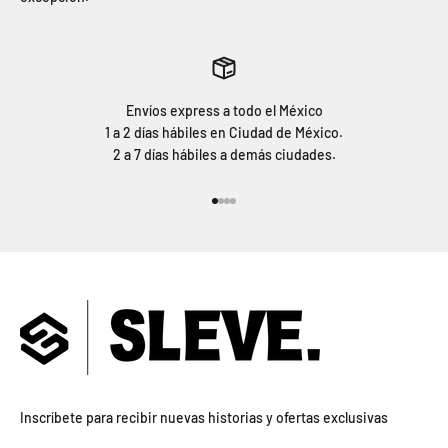
Envíos express a todo el México
1 a 2 días hábiles en Ciudad de México.
2 a 7 días hábiles a demás ciudades.
Ir al artículo 1
Ir al artículo 2
Ir al artículo 3
Ir al artículo 4
Inscríbete para recibir nuevas historias y ofertas exclusivas